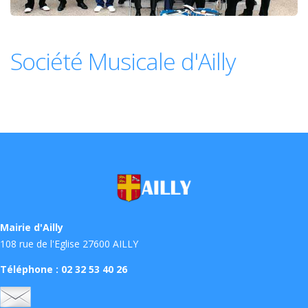
Société Musicale d'Ailly
Mairie d'Ailly
108 rue de l'Eglise 27600 AILLY
Téléphone : 02 32 53 40 26